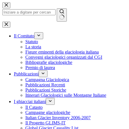
Salta
al
contenuto
Nessun
risultato
Il Comitato
Statuto
La storia
Figure eminenti della glaciologia italiana
Convegni glaciologici organizzati dal CGI
Bibliografie glaciologiche
Premio di laurea
Pubblicazioni
Campagna Glaciologica
Pubblicazioni Recenti
Pubblicazioni Storiche
Itinerari Glaciologici sulle Montagne Italiane
I ghiacciai italiani
Il Catasto
Campagne glaciologiche
Italian Glacier Inventory 2006-2007
Il Progetto GLIMS-IT
Global Glacier Casuality List