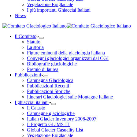
Vegetazione Epiglaciale
I più importanti Ghiacciai Italiani
News
Il Comitato
Statuto
La storia
Figure eminenti della glaciologia italiana
Convegni glaciologici organizzati dal CGI
Bibliografie glaciologiche
Premio di laurea
Pubblicazioni
Campagna Glaciologica
Pubblicazioni Recenti
Pubblicazioni Storiche
Itinerari Glaciologici sulle Montagne Italiane
I ghiacciai italiani
Il Catasto
Campagne glaciologiche
Italian Glacier Inventory 2006-2007
Il Progetto GLIMS-IT
Global Glacier Casuality List
Vegetazione Epiglaciale