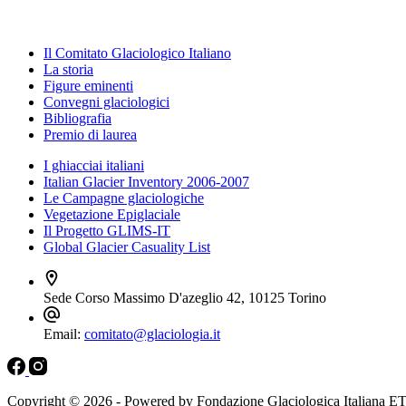
Il Comitato Glaciologico Italiano
La storia
Figure eminenti
Convegni glaciologici
Bibliografia
Premio di laurea
I ghiacciai italiani
Italian Glacier Inventory 2006-2007
Le Campagne glaciologiche
Vegetazione Epiglaciale
Il Progetto GLIMS-IT
Global Glacier Casuality List
Sede
Corso Massimo D'azeglio 42, 10125 Torino
Email:
comitato@glaciologia.it
Copyright © 2026 - Powered by Fondazione Glaciologica Italiana E