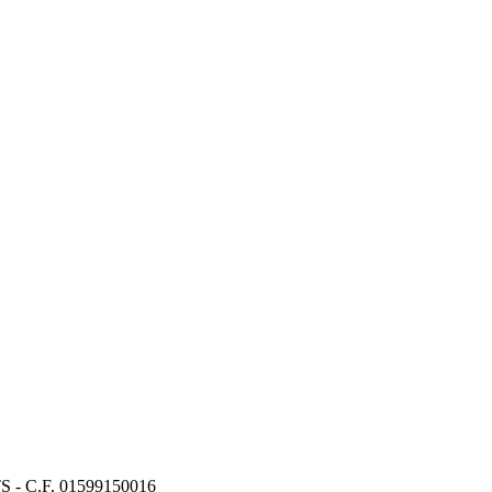
TS - C.F. 01599150016