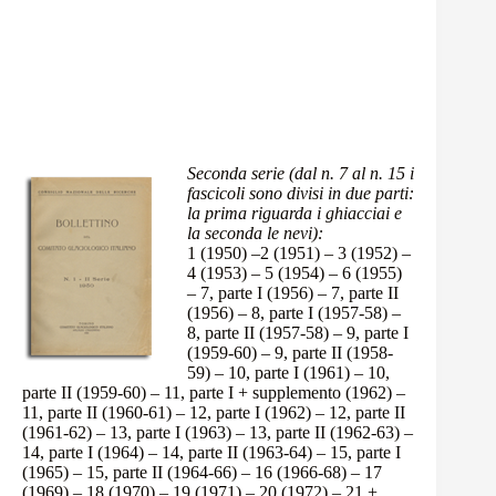
Seconda serie (dal n. 7 al n. 15 i
fascicoli sono divisi in due parti:
la prima riguarda i ghiacciai e
la seconda le nevi):
1 (1950)
–
2 (1951)
–
3 (1952)
–
4 (1953)
–
5 (1954)
–
6 (1955)
–
7, parte I (1956)
–
7, parte II
(1956)
–
8, parte I (1957-58)
–
8, parte II (1957-58)
–
9, parte I
(1959-60)
–
9, parte II (1958-
59)
–
10, parte I (1961)
–
10,
parte II (1959-60)
–
11, parte I + supplemento (1962)
–
11, parte II (1960-61)
–
12, parte I (1962)
–
12, parte II
(1961-62)
–
13, parte I (1963)
–
13, parte II (1962-63)
–
14, parte I (1964)
–
14, parte II (1963-64)
–
15, parte I
(1965)
–
15, parte II (1964-66)
–
16 (1966-68)
–
17
(1969)
–
18 (1970)
–
19 (1971)
–
20 (1972)
–
21 +