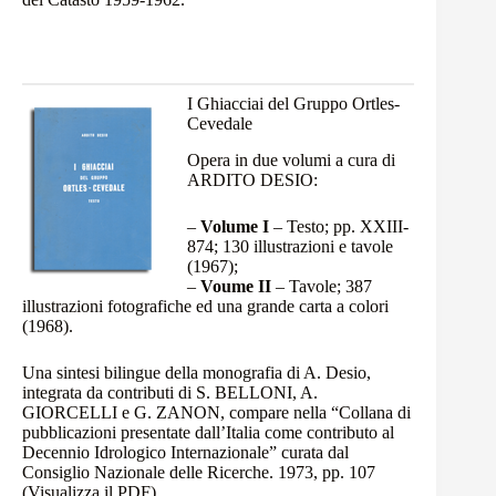
I Ghiacciai del Gruppo Ortles-
Cevedale
Opera in due volumi a cura di
ARDITO DESIO:
–
Volume I
– Testo; pp. XXIII-
874; 130 illustrazioni e tavole
(1967);
–
Voume II
– Tavole; 387
illustrazioni fotografiche ed una grande carta a colori
(1968).
Una sintesi bilingue della monografia di A. Desio,
integrata da contributi di S. BELLONI, A.
GIORCELLI e G. ZANON, compare nella “Collana di
pubblicazioni presentate dall’Italia come contributo al
Decennio Idrologico Internazionale” curata dal
Consiglio Nazionale delle Ricerche. 1973, pp. 107
(Visualizza il
PDF
).