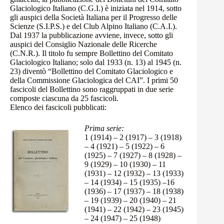
Glaciologico Italiano (C.G.I.) è iniziata nel 1914, sotto
gli auspici della Società Italiana per il Progresso delle
Scienze (S.I.P.S.) e del Club Alpino Italiano (C.A.I.).
Dal 1937 la pubblicazione avviene, invece, sotto gli
auspici del Consiglio Nazionale delle Ricerche
(C.N.R.). Il titolo fu sempre Bollettino del Comitato
Glaciologico Italiano; solo dal 1933 (n. 13) al 1945 (n.
23) diventò “Bollettino del Comitato Glaciologico e
della Commissione Glaciologica del CAI”. I primi 50
fascicoli del Bollettino sono raggruppati in due serie
composte ciascuna da 25 fascicoli.
Elenco dei fascicoli pubblicati:
Prima serie:
1 (1914)
–
2 (1917)
–
3 (1918)
–
4 (1921)
–
5 (1922)
–
6
(1925)
–
7 (1927)
–
8 (1928)
–
9 (1929)
–
10 (1930)
–
11
(1931)
–
12 (1932)
–
13 (1933)
–
14 (1934)
–
15 (1935)
–
16
(1936)
–
17 (1937)
–
18 (1938)
–
19 (1939)
–
20 (1940)
–
21
(1941)
–
22 (1942)
–
23 (1945)
–
24 (1947)
–
25 (1948)