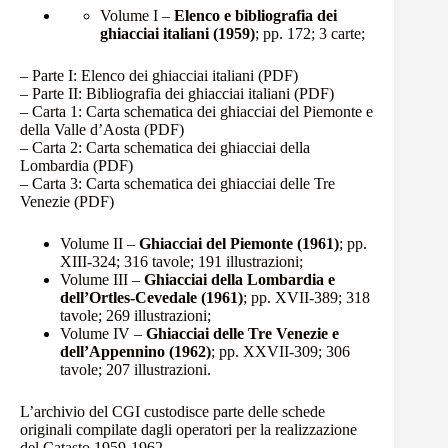
Volume I –
Elenco e bibliografia dei
ghiacciai italiani (1959)
; pp. 172; 3 carte;
– Parte I: Elenco dei ghiacciai italiani
(PDF)
– Parte II: Bibliografia dei ghiacciai italiani
(PDF)
– Carta 1: Carta schematica dei ghiacciai del Piemonte e
della Valle d’Aosta
(PDF)
– Carta 2: Carta schematica dei ghiacciai della
Lombardia
(PDF)
– Carta 3: Carta schematica dei ghiacciai delle Tre
Venezie
(PDF)
Volume II –
Ghiacciai del Piemonte (1961)
; pp.
XIII-324; 316 tavole; 191 illustrazioni;
Volume III –
Ghiacciai della Lombardia e
dell’Ortles-Cevedale (1961)
; pp. XVII-389; 318
tavole; 269 illustrazioni;
Volume IV –
Ghiacciai delle Tre Venezie e
dell’Appennino (1962)
; pp. XXVII-309; 306
tavole; 207 illustrazioni.
L’archivio del CGI custodisce parte delle
schede
originali
compilate dagli operatori per la realizzazione
del Catasto 1959-1962.