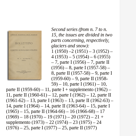
Second series (from n. 7 to n.
15, the issues are divided in two
parts concerning, respectively,
glaciers and snow):
1 (1950)
–
2 (1951)
–
3 (1952)
–
4 (1953)
–
5 (1954)
–
6 (1955)
–
7, parte I (1956)
–
7, parte II
(1956)
–
8, parte I (1957-58)
–
8, parte II (1957-58)
–
9, parte I
(1959-60)
–
9, parte II (1958-
59)
–
10, parte I (1961)
–
10,
parte II (1959-60)
–
11, parte I + supplemento (1962)
–
11, parte II (1960-61)
–
12, parte I (1962)
–
12, parte II
(1961-62)
–
13, parte I (1963)
–
13, parte II (1962-63)
–
14, parte I (1964)
–
14, parte II (1963-64)
–
15, parte I
(1965)
–
15, parte II (1964-66)
–
16 (1966-68)
–
17
(1969)
–
18 (1970)
–
19 (1971)
–
20 (1972)
–
21 +
supplemento (1973)
–
22 (1974)
–
23 (1975)
–
24
(1976)
–
25, parte I (1977)
–
25, parte II (1977)