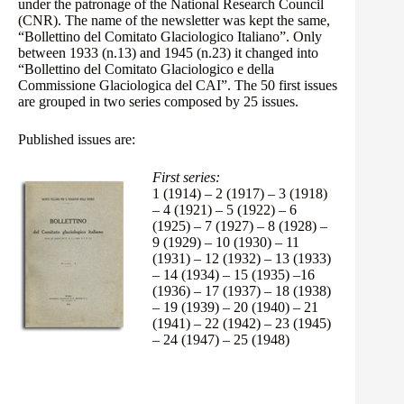
under the patronage of the National Research Council
(CNR). The name of the newsletter was kept the same,
“Bollettino del Comitato Glaciologico Italiano”. Only
between 1933 (n.13) and 1945 (n.23) it changed into
“Bollettino del Comitato Glaciologico e della
Commissione Glaciologica del CAI”. The 50 first issues
are grouped in two series composed by 25 issues.
Published issues are:
First series:
1 (1914)
–
2 (1917)
–
3 (1918)
–
4 (1921)
–
5 (1922)
–
6
(1925)
–
7 (1927)
–
8 (1928)
–
9 (1929)
–
10 (1930)
–
11
(1931)
–
12 (1932)
–
13 (1933)
–
14 (1934)
–
15 (1935)
–
16
(1936)
–
17 (1937)
–
18 (1938)
–
19 (1939)
–
20 (1940)
–
21
(1941)
–
22 (1942)
–
23 (1945)
–
24 (1947)
–
25 (1948)