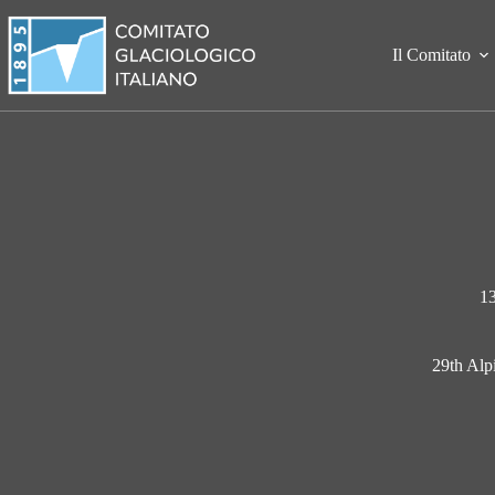
Salta
al
contenuto
Il Comitato
1
29th Alp